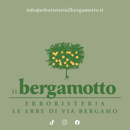
info@erboristeriailbergamotto.it