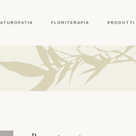
Erbe
Fiori di Bach e
ATUROPATIA
FLORITERAPIA
PRODOTTI
Australiani
Tè e tisane
Oli Essenziali
Erbe
Estratti Idroalcolici
Fiori di Bach e
Integratori
Australiani
Tinte per capelli
Tè e tisane
Cura del Corpo
Oli Essenziali
Make Up
Estratti Idroalcolici
Oggettistica
Integratori
Tinte per capelli