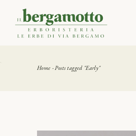
Skip
to
the
Certificazioni
content
Home
Posts tagged "Early"