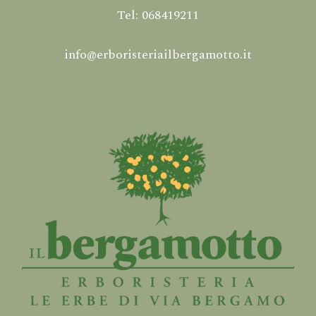
Tel: 068419211
info@erboristeriailbergamotto.it